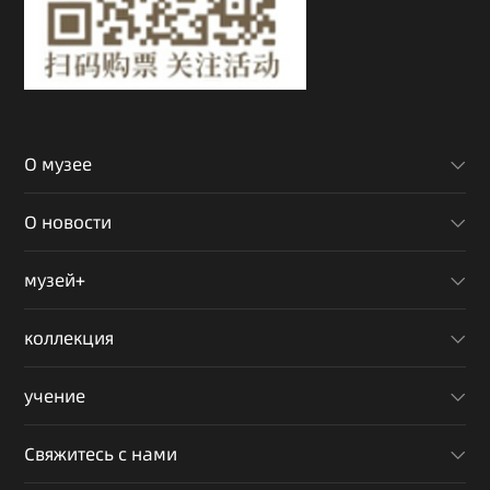
О музее
О новости
музей+
коллекция
учение
Свяжитесь с нами