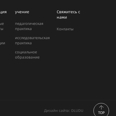
ция
учение
Свяжитесь с
нами
ые
педагогическая
ты
практика
Контакты
исследовательская
ции
практика
социальное
образование
Дизайн сайта:
DLUDU
TOP