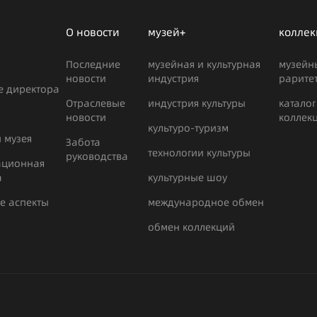
О новости
музей+
коллек
Последние
музейная и культурная
музейн
новости
индустрия
рарите
е директора
Отраслевые
индустрия культуры
каталог
новости
коллек
культуро-туризм
 музея
Забота
технологии культуры
руководства
ационная
а
культурные шоу
е аспекты
международное обмен
обмен коллекций