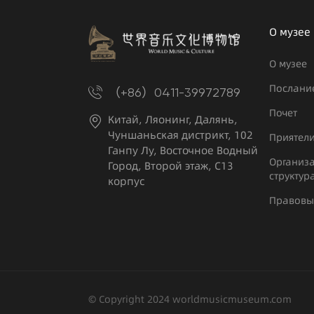
О музее
О музее
Послани
（+86）0411-39972789
Почет
Китай, Ляонинг, Далянь,
Чуншаньская дистрикт, 102
Приятели
Ганпу Лу, Восточное Водный
Организ
Город, Второй этаж, С13
структур
корпус
Правовы
© Copyright 2024 worldmusicmuseum.com