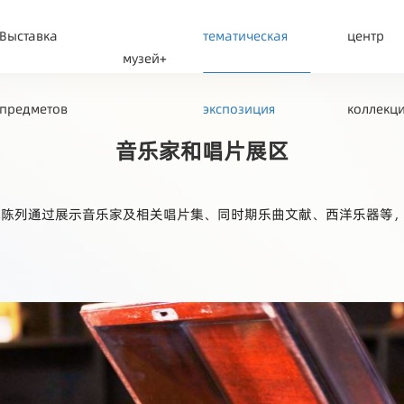
Выставка
тематическая
центр
музей+
предметов
экспозиция
коллекц
音乐家和唱片展区
本陈列通过展示音乐家及相关唱片集、同时期乐曲文献、西洋乐器等