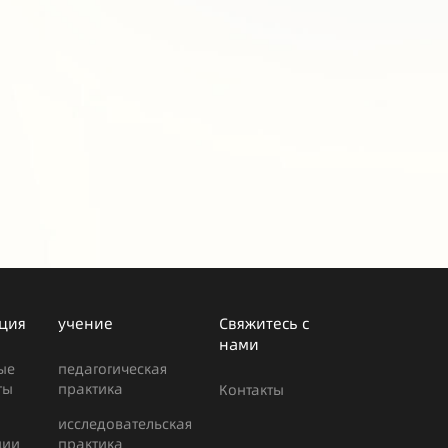
ция
учение
Свяжитесь с
нами
ые
педагогическая
ты
практика
Контакты
исследовательская
ции
практика