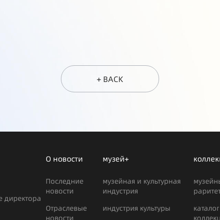
+ BACK
О новости
музей+
коллек
Последние
музейная и культурная
музейн
новости
индустрия
рарите
е директора
Отраслевые
индустрия культуры
каталог
новости
коллек