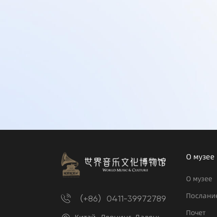
О музее
О музее
Послани
（+86）0411-39972789
Почет